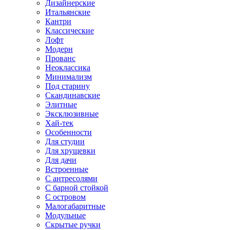
Дизайнерские
Итальянские
Кантри
Классические
Лофт
Модерн
Прованс
Неоклассика
Минимализм
Под старину
Скандинавские
Элитные
Эксклюзивные
Хай-тек
Особенности
Для студии
Для хрущевки
Для дачи
Встроенные
С антресолями
С барной стойкой
С островом
Малогабаритные
Модульные
Скрытые ручки