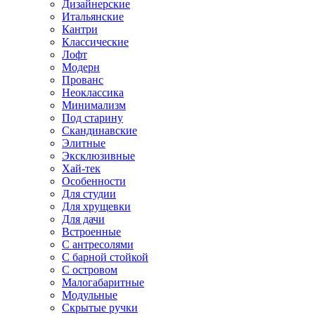
Дизайнерские
Итальянские
Кантри
Классические
Лофт
Модерн
Прованс
Неоклассика
Минимализм
Под старину
Скандинавские
Элитные
Эксклюзивные
Хай-тек
Особенности
Для студии
Для хрущевки
Для дачи
Встроенные
С антресолями
С барной стойкой
С островом
Малогабаритные
Модульные
Скрытые ручки