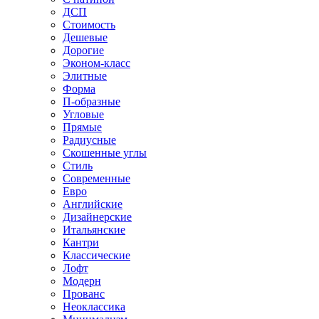
ДСП
Стоимость
Дешевые
Дорогие
Эконом-класс
Элитные
Форма
П-образные
Угловые
Прямые
Радиусные
Скошенные углы
Стиль
Современные
Евро
Английские
Дизайнерские
Итальянские
Кантри
Классические
Лофт
Модерн
Прованс
Неоклассика