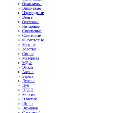
Оранжевые
Вишневые
Изумрудные
Венге
Ореховые
Янтарные
Сиреневые
Салатовые
Фиолетовые
Мятные
Золотые
Синие
Материал
МДФ
Эмаль
Акрил
Береза
Дерево
Дуб
ЛДСП
Массив
Пластик
Шпон
Экошпон
С патиной