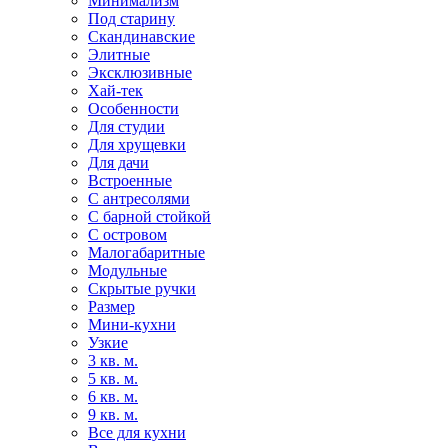
Минимализм
Под старину
Скандинавские
Элитные
Эксклюзивные
Хай-тек
Особенности
Для студии
Для хрущевки
Для дачи
Встроенные
С антресолями
С барной стойкой
С островом
Малогабаритные
Модульные
Скрытые ручки
Размер
Мини-кухни
Узкие
3 кв. м.
5 кв. м.
6 кв. м.
9 кв. м.
Все для кухни