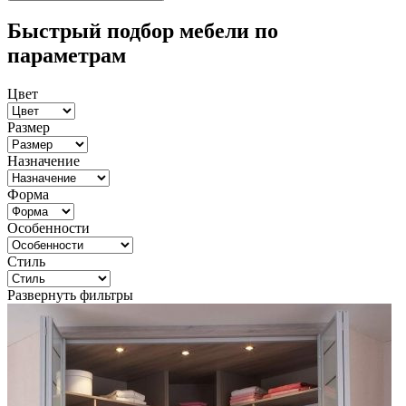
Быстрый подбор мебели по
параметрам
Цвет
Размер
Назначение
Форма
Особенности
Стиль
Развернуть фильтры