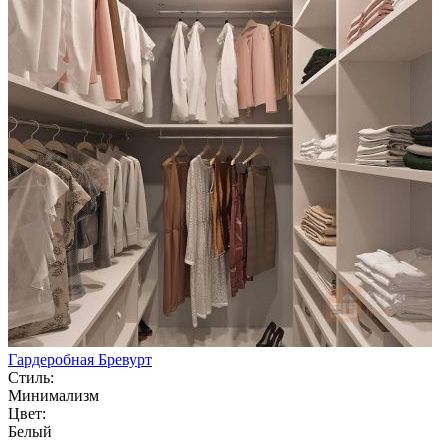
Гардеробная Бревурт
Стиль:
Минимализм
Цвет:
Белый