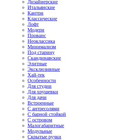
Дизайнерские
Итальянские
Кантри
Классические
Лофт
Модерн
Прованс
Неоклассика
Минимализм
Под старину
Скандинавские
Элитные
Эксклюзивные
Хай-тек
Особенности
Для студии
Для хрущевки
Для дачи
Встроенные
С антресолями
С барной стойкой
С островом
Малогабаритные
Модульные
Скрытые ручки