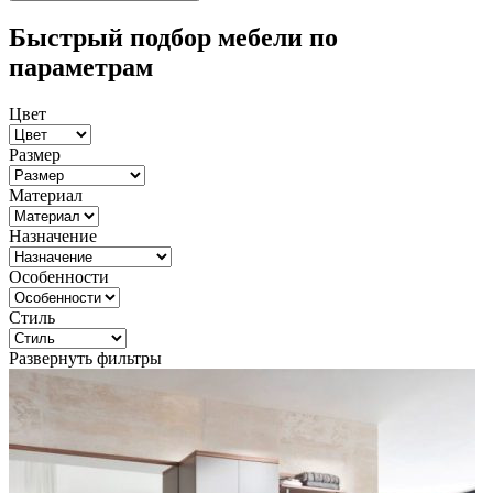
Быстрый подбор мебели по
параметрам
Цвет
Размер
Материал
Назначение
Особенности
Стиль
Развернуть фильтры