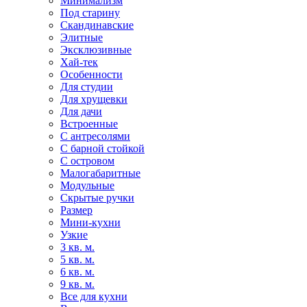
Минимализм
Под старину
Скандинавские
Элитные
Эксклюзивные
Хай-тек
Особенности
Для студии
Для хрущевки
Для дачи
Встроенные
С антресолями
С барной стойкой
С островом
Малогабаритные
Модульные
Скрытые ручки
Размер
Мини-кухни
Узкие
3 кв. м.
5 кв. м.
6 кв. м.
9 кв. м.
Все для кухни