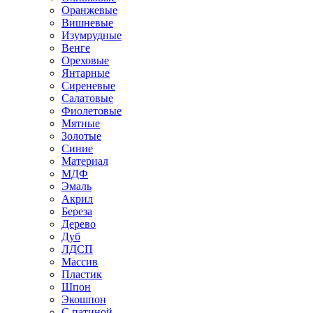
Оранжевые
Вишневые
Изумрудные
Венге
Ореховые
Янтарные
Сиреневые
Салатовые
Фиолетовые
Мятные
Золотые
Синие
Материал
МДФ
Эмаль
Акрил
Береза
Дерево
Дуб
ЛДСП
Массив
Пластик
Шпон
Экошпон
С патиной