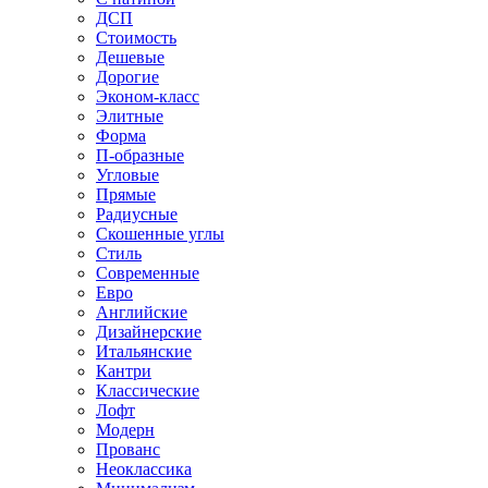
ДСП
Стоимость
Дешевые
Дорогие
Эконом-класс
Элитные
Форма
П-образные
Угловые
Прямые
Радиусные
Скошенные углы
Стиль
Современные
Евро
Английские
Дизайнерские
Итальянские
Кантри
Классические
Лофт
Модерн
Прованс
Неоклассика