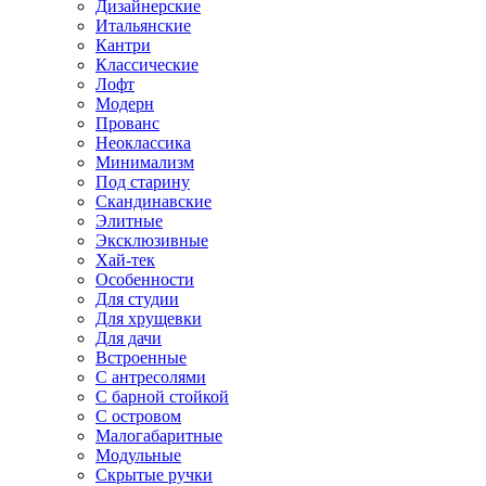
Дизайнерские
Итальянские
Кантри
Классические
Лофт
Модерн
Прованс
Неоклассика
Минимализм
Под старину
Скандинавские
Элитные
Эксклюзивные
Хай-тек
Особенности
Для студии
Для хрущевки
Для дачи
Встроенные
С антресолями
С барной стойкой
С островом
Малогабаритные
Модульные
Скрытые ручки