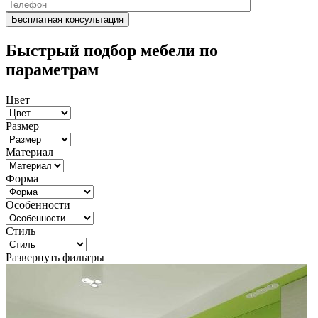
Быстрый подбор мебели по
параметрам
Цвет
Размер
Материал
Форма
Особенности
Стиль
Развернуть фильтры