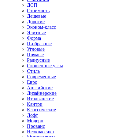
ДСП
Стоимость
Дешевые
Дорогие
Эконом-класс
Элитные
Форма
П-образные
Угловые
Прямые
Радиусные
Скошенные углы
Стиль
Современные
Евро
Английские
Дизайнерские
Итальянские
Кантри
Классические
Лофт
Модерн
Прованс
Неоклассика