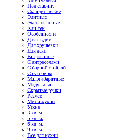
Минимализм
Под старину
Скандинавские
Элитные
Эксклюзивные
Хай-тек
Особенности
Для студии
Для хрущевки
Для дачи
Встроенные
С антресолями
С барной стойкой
С островом
Малогабаритные
Модульные
Скрытые ручки
Размер
Мини-кухни
Узкие
3 кв. м.
5 кв. м.
6 кв. м.
9 кв. м.
Все для кухни