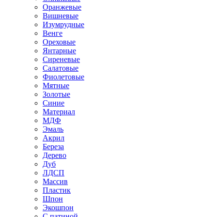
Оранжевые
Вишневые
Изумрудные
Венге
Ореховые
Янтарные
Сиреневые
Салатовые
Фиолетовые
Мятные
Золотые
Синие
Материал
МДФ
Эмаль
Акрил
Береза
Дерево
Дуб
ЛДСП
Массив
Пластик
Шпон
Экошпон
С патиной