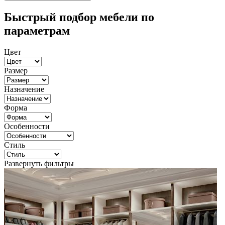
Быстрый подбор мебели по
параметрам
Цвет
Размер
Назначение
Форма
Особенности
Стиль
Развернуть фильтры