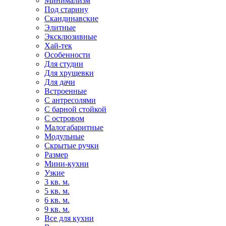
Минимализм
Под старину
Скандинавские
Элитные
Эксклюзивные
Хай-тек
Особенности
Для студии
Для хрущевки
Для дачи
Встроенные
С антресолями
С барной стойкой
С островом
Малогабаритные
Модульные
Скрытые ручки
Размер
Мини-кухни
Узкие
3 кв. м.
5 кв. м.
6 кв. м.
9 кв. м.
Все для кухни