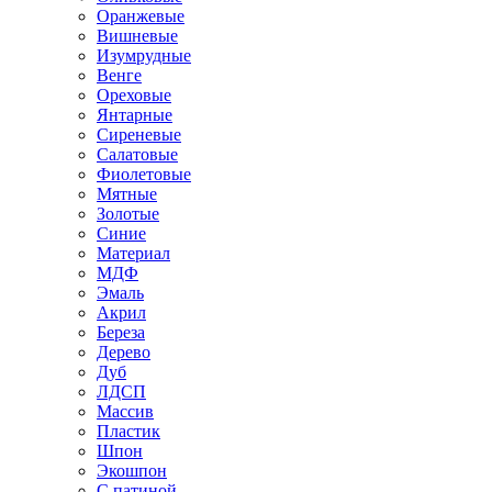
Оранжевые
Вишневые
Изумрудные
Венге
Ореховые
Янтарные
Сиреневые
Салатовые
Фиолетовые
Мятные
Золотые
Синие
Материал
МДФ
Эмаль
Акрил
Береза
Дерево
Дуб
ЛДСП
Массив
Пластик
Шпон
Экошпон
С патиной