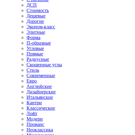
ДСП
Стоимость
Дешевые
Дорогие
Эконом-класс
Элитные
Форма
П-образные
Угловые
Прямые
Радиусные
Скошенные углы
Стиль
Современные
Евро
Английские
Дизайнерские
Итальянские
Кантри
Классические
Лофт
Модерн
Прованс
Неоклассика