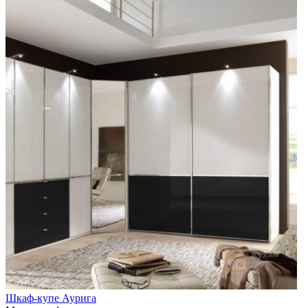
Шкаф-купе Аурига