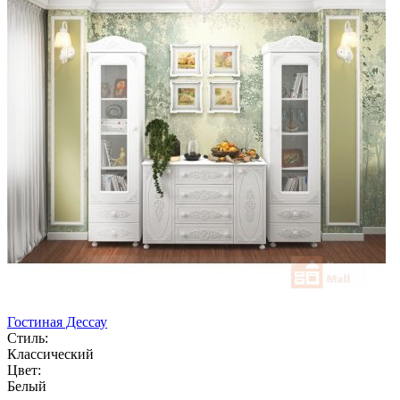
Гостиная Дессау
Стиль:
Классический
Цвет:
Белый