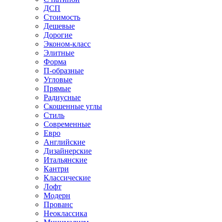
ДСП
Стоимость
Дешевые
Дорогие
Эконом-класс
Элитные
Форма
П-образные
Угловые
Прямые
Радиусные
Скошенные углы
Стиль
Современные
Евро
Английские
Дизайнерские
Итальянские
Кантри
Классические
Лофт
Модерн
Прованс
Неоклассика