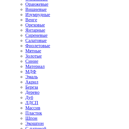
Оранжевые
Вишневые
Изумрудные
Венге
Ореховые
Янтарные
Сиреневые
Салатовые
Фиолетовые
Мятные
Золотые
Синие
Материал
МДФ
Эмаль
Акрил
Береза
Дерево
Дуб
ЛДСП
Массив
Пластик
Шпон
Экошпон
С патиной