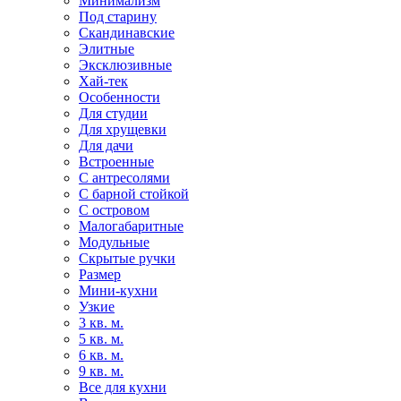
Минимализм
Под старину
Скандинавские
Элитные
Эксклюзивные
Хай-тек
Особенности
Для студии
Для хрущевки
Для дачи
Встроенные
С антресолями
С барной стойкой
С островом
Малогабаритные
Модульные
Скрытые ручки
Размер
Мини-кухни
Узкие
3 кв. м.
5 кв. м.
6 кв. м.
9 кв. м.
Все для кухни