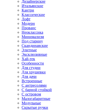
Дизайнерские
Итальянские
Кантри
Классические
Лофт
Модерн
Прованс
Неоклассика
Минимализм
Под старину
Скандинавские
Элитные
Эксклюзивные
Хай-тек
Особенности
Для студии
Для хрущевки
Для дачи
Встроенные
С антресолями
С барной стойкой
С островом
Малогабаритные
Модульные
Скрытые ручки