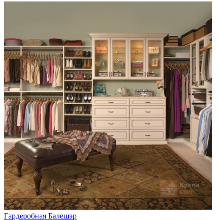
Гардеробная Балешэр