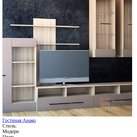
Гостиная Анако
Стиль:
Модерн
Цвет: