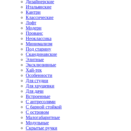
Дизайнерские
Итальянские
Кантри
Классические
Лофт
Модерн
Прованс
Неоклассика
Минимализм
Под старину
Скандинавские
Элитные
Эксклюзивные
Хай-тек
Особенности
Для студии
Для хрущевки
Для дачи
Встроенные
С антресолями
С барной стойкой
С островом
Малогабаритные
Модульные
Скрытые ручки