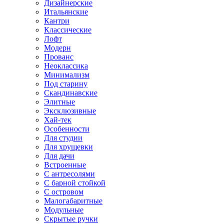
Дизайнерские
Итальянские
Кантри
Классические
Лофт
Модерн
Прованс
Неоклассика
Минимализм
Под старину
Скандинавские
Элитные
Эксклюзивные
Хай-тек
Особенности
Для студии
Для хрущевки
Для дачи
Встроенные
С антресолями
С барной стойкой
С островом
Малогабаритные
Модульные
Скрытые ручки