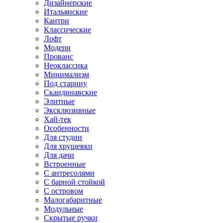
Дизайнерские
Итальянские
Кантри
Классические
Лофт
Модерн
Прованс
Неоклассика
Минимализм
Под старину
Скандинавские
Элитные
Эксклюзивные
Хай-тек
Особенности
Для студии
Для хрущевки
Для дачи
Встроенные
С антресолями
С барной стойкой
С островом
Малогабаритные
Модульные
Скрытые ручки