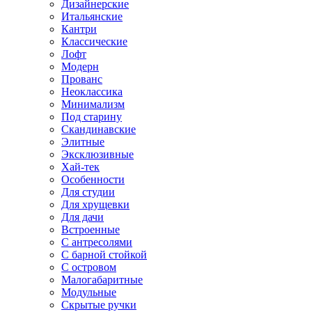
Дизайнерские
Итальянские
Кантри
Классические
Лофт
Модерн
Прованс
Неоклассика
Минимализм
Под старину
Скандинавские
Элитные
Эксклюзивные
Хай-тек
Особенности
Для студии
Для хрущевки
Для дачи
Встроенные
С антресолями
С барной стойкой
С островом
Малогабаритные
Модульные
Скрытые ручки