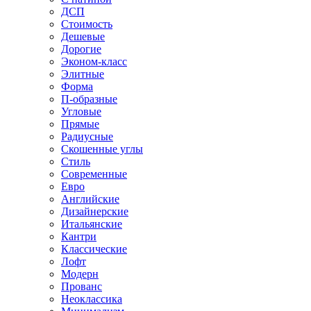
ДСП
Стоимость
Дешевые
Дорогие
Эконом-класс
Элитные
Форма
П-образные
Угловые
Прямые
Радиусные
Скошенные углы
Стиль
Современные
Евро
Английские
Дизайнерские
Итальянские
Кантри
Классические
Лофт
Модерн
Прованс
Неоклассика