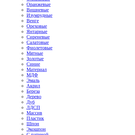
Оранжевые
Вишневые
Изумрудные
Венге
Ореховые
Янтарные
Сиреневые
Салатовые
Фиолетовые
Мятные
Золотые
Синие
Материал
МДФ
Эмаль
Акрил
Береза
Дерево
Дуб
ЛДСП
Массив
Пластик
Шпон
Экошпон
С патиной