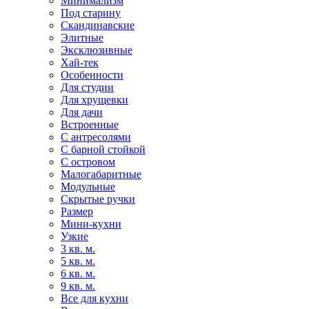
Минимализм
Под старину
Скандинавские
Элитные
Эксклюзивные
Хай-тек
Особенности
Для студии
Для хрущевки
Для дачи
Встроенные
С антресолями
С барной стойкой
С островом
Малогабаритные
Модульные
Скрытые ручки
Размер
Мини-кухни
Узкие
3 кв. м.
5 кв. м.
6 кв. м.
9 кв. м.
Все для кухни