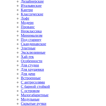
Дизайнерские
Итальянские
Кантри
Классические
Лофт
Модерн
Прованс
Неоклассика
Минимализм
Под старину
Скандинавские
Элитные
Эксклюзивные
Хай-тек
Особенности
Для студии
Для хрущевки
Для дачи
Встроенные
С антресолями
С барной стойкой
С островом
Малогабаритные
Модульные
Скрытые ручки