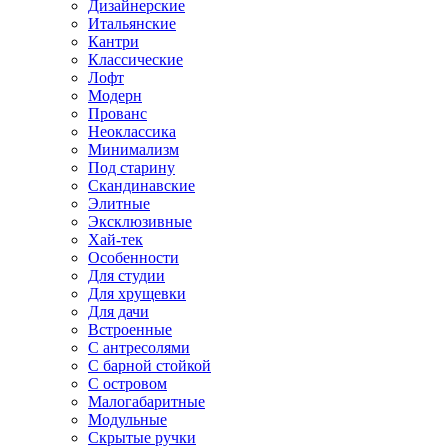
Дизайнерские
Итальянские
Кантри
Классические
Лофт
Модерн
Прованс
Неоклассика
Минимализм
Под старину
Скандинавские
Элитные
Эксклюзивные
Хай-тек
Особенности
Для студии
Для хрущевки
Для дачи
Встроенные
С антресолями
С барной стойкой
С островом
Малогабаритные
Модульные
Скрытые ручки