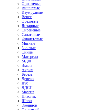
Оранжевые
Вишневые
Изумрудные
Венге
Ореховые
Янтарные
Сиреневые
Салатовые
Фиолетовые
Мятные
Золотые
Синие
Материал
МДФ
Эмаль
Акрил
Береза
Дерево
Дуб
ЛДСП
Массив
Пластик
Шпон
Экошпон
С патиной