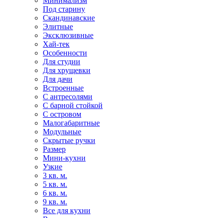
Минимализм
Под старину
Скандинавские
Элитные
Эксклюзивные
Хай-тек
Особенности
Для студии
Для хрущевки
Для дачи
Встроенные
С антресолями
С барной стойкой
С островом
Малогабаритные
Модульные
Скрытые ручки
Размер
Мини-кухни
Узкие
3 кв. м.
5 кв. м.
6 кв. м.
9 кв. м.
Все для кухни