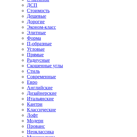
ДСП
Стоимость
Дешевые
Дорогие
Эконом-класс
Элитные
Форма
П-образные
Угловые
Прямые
Радиусные
Скошенные углы
Стиль
Современные
Евро
Английские
Дизайнерские
Итальянские
Кантри
Классические
Лофт
Модерн
Прованс
Неоклассика