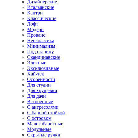
Дизайнерские
Итальянские
Кантри
Классические
Лофт
Модерн
Прованс
Неоклассика
Минимализм
Под старину
Скандинавские
Элитные
Эксклюзивные
Хай-тек
Особенности
Для студии
Для хрущевки
Для дачи
Встроенные
С антресолями
С барной стойкой
С островом
Малогабаритные
Модульные
Скрытые ручки