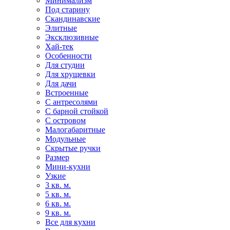
Минимализм
Под старину
Скандинавские
Элитные
Эксклюзивные
Хай-тек
Особенности
Для студии
Для хрущевки
Для дачи
Встроенные
С антресолями
С барной стойкой
С островом
Малогабаритные
Модульные
Скрытые ручки
Размер
Мини-кухни
Узкие
3 кв. м.
5 кв. м.
6 кв. м.
9 кв. м.
Все для кухни