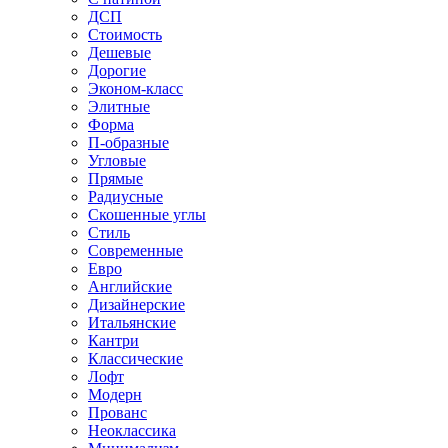
ДСП
Стоимость
Дешевые
Дорогие
Эконом-класс
Элитные
Форма
П-образные
Угловые
Прямые
Радиусные
Скошенные углы
Стиль
Современные
Евро
Английские
Дизайнерские
Итальянские
Кантри
Классические
Лофт
Модерн
Прованс
Неоклассика