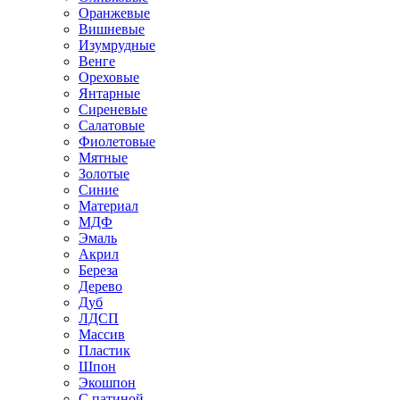
Оранжевые
Вишневые
Изумрудные
Венге
Ореховые
Янтарные
Сиреневые
Салатовые
Фиолетовые
Мятные
Золотые
Синие
Материал
МДФ
Эмаль
Акрил
Береза
Дерево
Дуб
ЛДСП
Массив
Пластик
Шпон
Экошпон
С патиной