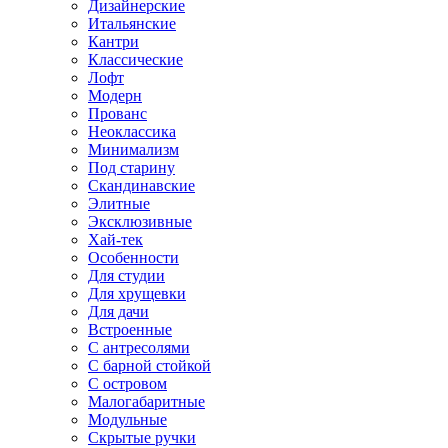
Дизайнерские
Итальянские
Кантри
Классические
Лофт
Модерн
Прованс
Неоклассика
Минимализм
Под старину
Скандинавские
Элитные
Эксклюзивные
Хай-тек
Особенности
Для студии
Для хрущевки
Для дачи
Встроенные
С антресолями
С барной стойкой
С островом
Малогабаритные
Модульные
Скрытые ручки