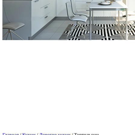
Главная
/
Кухни
/
Дорогие кухни
/ Тортильони