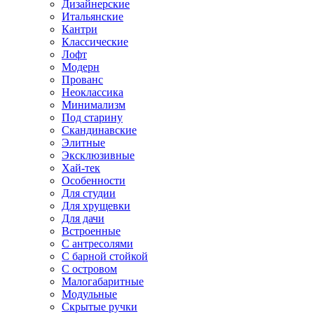
Дизайнерские
Итальянские
Кантри
Классические
Лофт
Модерн
Прованс
Неоклассика
Минимализм
Под старину
Скандинавские
Элитные
Эксклюзивные
Хай-тек
Особенности
Для студии
Для хрущевки
Для дачи
Встроенные
С антресолями
С барной стойкой
С островом
Малогабаритные
Модульные
Скрытые ручки