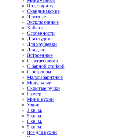
Минимализм
Под старину
Скандинавские
Элитные
Эксклюзивные
Хай-тек
Особенности
Для студии
Для хрущевки
Для дачи
Встроенные
С антресолями
С барной стойкой
С островом
Малогабаритные
Модульные
Скрытые ручки
Размер
Мини-кухни
Узкие
3 кв. м.
5 кв. м.
6 кв. м.
9 кв. м.
Все для кухни