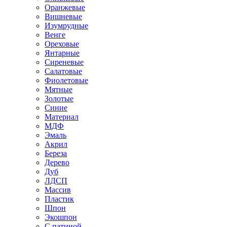
Оранжевые
Вишневые
Изумрудные
Венге
Ореховые
Янтарные
Сиреневые
Салатовые
Фиолетовые
Мятные
Золотые
Синие
Материал
МДФ
Эмаль
Акрил
Береза
Дерево
Дуб
ЛДСП
Массив
Пластик
Шпон
Экошпон
С патиной