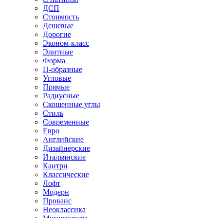
ДСП
Стоимость
Дешевые
Дорогие
Эконом-класс
Элитные
Форма
П-образные
Угловые
Прямые
Радиусные
Скошенные углы
Стиль
Современные
Евро
Английские
Дизайнерские
Итальянские
Кантри
Классические
Лофт
Модерн
Прованс
Неоклассика