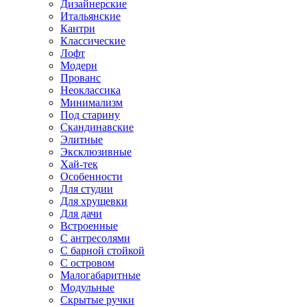
Дизайнерские
Итальянские
Кантри
Классические
Лофт
Модерн
Прованс
Неоклассика
Минимализм
Под старину
Скандинавские
Элитные
Эксклюзивные
Хай-тек
Особенности
Для студии
Для хрущевки
Для дачи
Встроенные
С антресолями
С барной стойкой
С островом
Малогабаритные
Модульные
Скрытые ручки