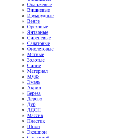
Оранжевые
Вишневые
Изумрудные
Венге
Ореховые
Янтарные
Сиреневые
Салатовые
Фиолетовые
Мятные
Золотые
Синие
Материал
МДФ
Эмаль
Акрил
Береза
Дерево
Дуб
ЛДСП
Массив
Пластик
Шпон
Экошпон
С патиной