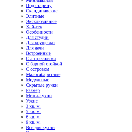
Минимализм
Под старину
Скандинавские
Элитные
Эксклюзивные
Хай-тек
Особенности
Для студии
Для хрущевки
Для дачи
Встроенные
С антресолями
С барной стойкой
С островом
Малогабаритные
Модульные
Скрытые ручки
Размер
Мини-кухни
Узкие
3 кв. м.
5 кв. м.
6 кв. м.
9 кв. м.
Все для кухни