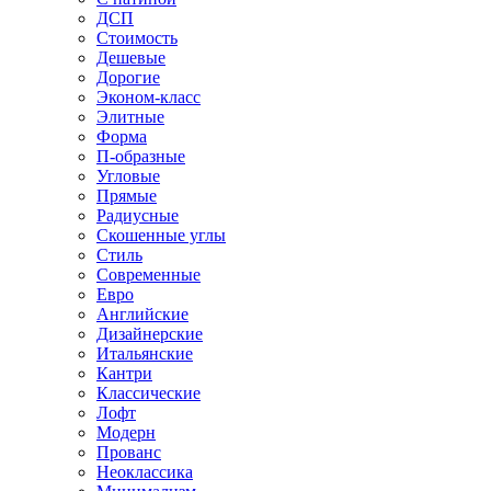
ДСП
Стоимость
Дешевые
Дорогие
Эконом-класс
Элитные
Форма
П-образные
Угловые
Прямые
Радиусные
Скошенные углы
Стиль
Современные
Евро
Английские
Дизайнерские
Итальянские
Кантри
Классические
Лофт
Модерн
Прованс
Неоклассика