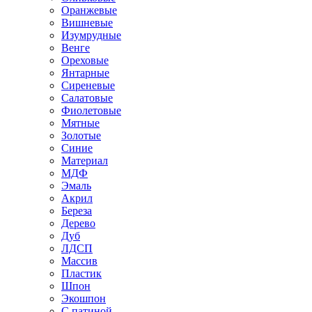
Оранжевые
Вишневые
Изумрудные
Венге
Ореховые
Янтарные
Сиреневые
Салатовые
Фиолетовые
Мятные
Золотые
Синие
Материал
МДФ
Эмаль
Акрил
Береза
Дерево
Дуб
ЛДСП
Массив
Пластик
Шпон
Экошпон
С патиной