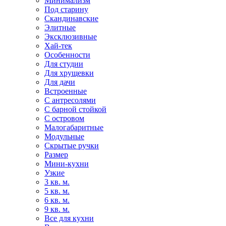
Минимализм
Под старину
Скандинавские
Элитные
Эксклюзивные
Хай-тек
Особенности
Для студии
Для хрущевки
Для дачи
Встроенные
С антресолями
С барной стойкой
С островом
Малогабаритные
Модульные
Скрытые ручки
Размер
Мини-кухни
Узкие
3 кв. м.
5 кв. м.
6 кв. м.
9 кв. м.
Все для кухни