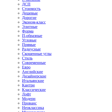
ДСП
Стоимость
Дешевые
Дорогие
Эконом-класс
Элитные
Форма
П-образные
Угловые
Прямые
Радиусные
Скошенные углы
Стиль
Современные
Евро
Английские
Дизайнерские
Итальянские
Кантри
Классические
Лофт
Модерн
Прованс
Неоклассика