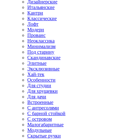
Дизайнерские
Итальянские
Кантри
Классические
Лофт
Модерн
Прованс
Неоклассика
Минимализм
Под старину
Скандинавские
Элитные
Эксклюзивные
Хай-тек
Особенности
Для студии
Для хрущевки
Для дачи
Встроенные
С антресолями
С барной стойкой
С островом
Малогабаритные
Модульные
Скрытые ручки