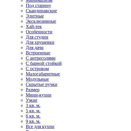
Минимализм
Под старину
Скандинавские
Элитные
Эксклюзивные
Хай-тек
Особенности
Для студии
Для хрущевки
Для дачи
Встроенные
С антресолями
С барной стойкой
С островом
Малогабаритные
Модульные
Скрытые ручки
Размер
Мини-кухни
Узкие
3 кв. м.
5 кв. м.
6 кв. м.
9 кв. м.
Все для кухни