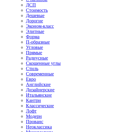
ДСП
Стоимость
Дешевые
Дорогие
Эконом-класс
Элитные
Форма
П-образные
Угловые
Прямые
Радиусные
Скошенные углы
Стиль
Современные
Евро
Английские
Дизайнерские
Итальянские
Кантри
Классические
Лофт
Модерн
Прованс
Неоклассика