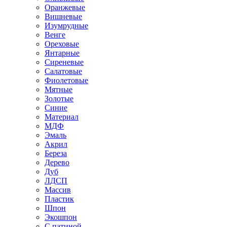
Оранжевые
Вишневые
Изумрудные
Венге
Ореховые
Янтарные
Сиреневые
Салатовые
Фиолетовые
Мятные
Золотые
Синие
Материал
МДФ
Эмаль
Акрил
Береза
Дерево
Дуб
ЛДСП
Массив
Пластик
Шпон
Экошпон
С патиной