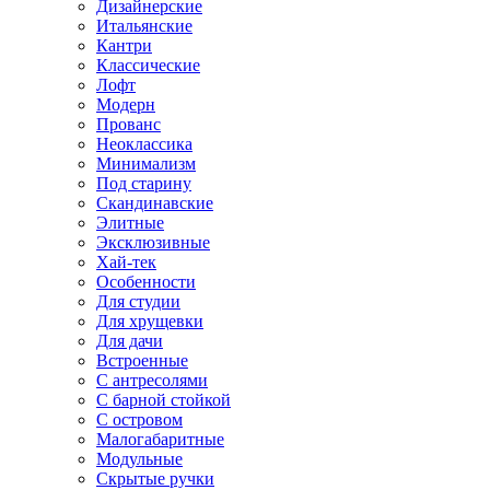
Дизайнерские
Итальянские
Кантри
Классические
Лофт
Модерн
Прованс
Неоклассика
Минимализм
Под старину
Скандинавские
Элитные
Эксклюзивные
Хай-тек
Особенности
Для студии
Для хрущевки
Для дачи
Встроенные
С антресолями
С барной стойкой
С островом
Малогабаритные
Модульные
Скрытые ручки