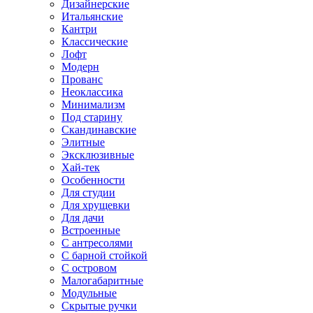
Дизайнерские
Итальянские
Кантри
Классические
Лофт
Модерн
Прованс
Неоклассика
Минимализм
Под старину
Скандинавские
Элитные
Эксклюзивные
Хай-тек
Особенности
Для студии
Для хрущевки
Для дачи
Встроенные
С антресолями
С барной стойкой
С островом
Малогабаритные
Модульные
Скрытые ручки