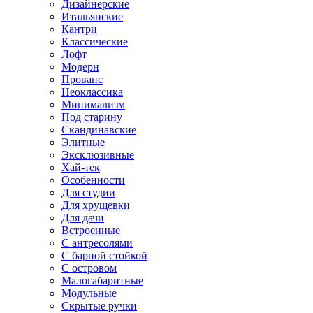
Дизайнерские
Итальянские
Кантри
Классические
Лофт
Модерн
Прованс
Неоклассика
Минимализм
Под старину
Скандинавские
Элитные
Эксклюзивные
Хай-тек
Особенности
Для студии
Для хрущевки
Для дачи
Встроенные
С антресолями
С барной стойкой
С островом
Малогабаритные
Модульные
Скрытые ручки