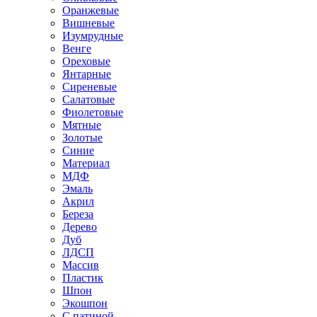
Оранжевые
Вишневые
Изумрудные
Венге
Ореховые
Янтарные
Сиреневые
Салатовые
Фиолетовые
Мятные
Золотые
Синие
Материал
МДФ
Эмаль
Акрил
Береза
Дерево
Дуб
ЛДСП
Массив
Пластик
Шпон
Экошпон
С патиной