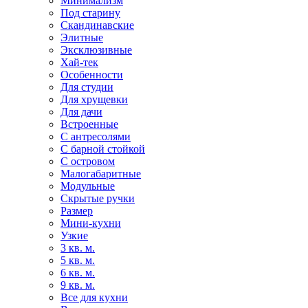
Минимализм
Под старину
Скандинавские
Элитные
Эксклюзивные
Хай-тек
Особенности
Для студии
Для хрущевки
Для дачи
Встроенные
С антресолями
С барной стойкой
С островом
Малогабаритные
Модульные
Скрытые ручки
Размер
Мини-кухни
Узкие
3 кв. м.
5 кв. м.
6 кв. м.
9 кв. м.
Все для кухни