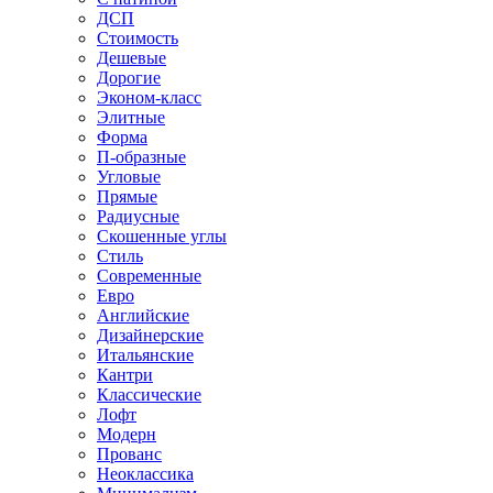
ДСП
Стоимость
Дешевые
Дорогие
Эконом-класс
Элитные
Форма
П-образные
Угловые
Прямые
Радиусные
Скошенные углы
Стиль
Современные
Евро
Английские
Дизайнерские
Итальянские
Кантри
Классические
Лофт
Модерн
Прованс
Неоклассика