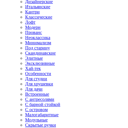
Дизайнерские
Итальянские
Кантри
Классические
Лофт
Модерн
Прованс
Неоклассика
Минимализм
Под старину
Скандинавские
Элитные
Эксклюзивные
Хай-тек
Особенности
Для студии
Для хрущевки
Для дачи
Встроенные
С антресолями
С барной стойкой
С островом
Малогабаритные
Модульные
Скрытые ручки