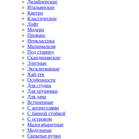
Дизайнерские
Итальянские
Кантри
Классические
Лофт
Модерн
Прованс
Неоклассика
Минимализм
Под старину
Скандинавские
Элитные
Эксклюзивные
Хай-тек
Особенности
Для студии
Для хрущевки
Для дачи
Встроенные
С антресолями
С барной стойкой
С островом
Малогабаритные
Модульные
Скрытые ручки