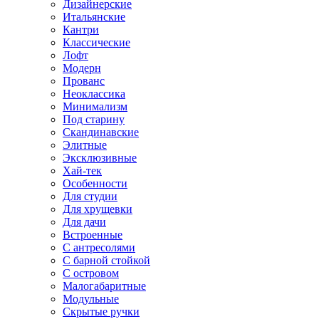
Дизайнерские
Итальянские
Кантри
Классические
Лофт
Модерн
Прованс
Неоклассика
Минимализм
Под старину
Скандинавские
Элитные
Эксклюзивные
Хай-тек
Особенности
Для студии
Для хрущевки
Для дачи
Встроенные
С антресолями
С барной стойкой
С островом
Малогабаритные
Модульные
Скрытые ручки