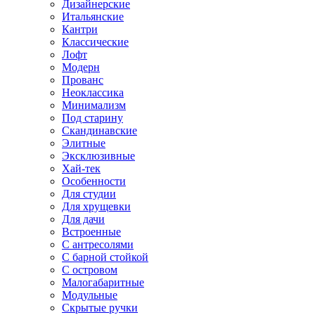
Дизайнерские
Итальянские
Кантри
Классические
Лофт
Модерн
Прованс
Неоклассика
Минимализм
Под старину
Скандинавские
Элитные
Эксклюзивные
Хай-тек
Особенности
Для студии
Для хрущевки
Для дачи
Встроенные
С антресолями
С барной стойкой
С островом
Малогабаритные
Модульные
Скрытые ручки