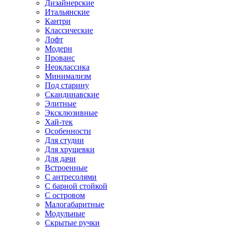
Дизайнерские
Итальянские
Кантри
Классические
Лофт
Модерн
Прованс
Неоклассика
Минимализм
Под старину
Скандинавские
Элитные
Эксклюзивные
Хай-тек
Особенности
Для студии
Для хрущевки
Для дачи
Встроенные
С антресолями
С барной стойкой
С островом
Малогабаритные
Модульные
Скрытые ручки