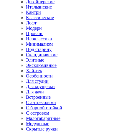
Дизайнерские
Итальянские
Кантри
Классические
Лофт
Модерн
Прованс
Неоклассика
Минимализм
Под старину
Скандинавские
Элитные
Эксклюзивные
Хай-тек
Особенности
Для студии
Для хрущевки
Для дачи
Встроенные
С антресолями
С барной стойкой
С островом
Малогабаритные
Модульные
Скрытые ручки