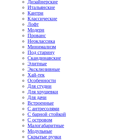
Дизайнерские
Итальянские
Кантри
Классические
Лофт
Модерн
Прованс
Неоклассика
Минимализм
Под старину
Скандинавские
Элитные
Эксклюзивные
Хай-тек
Особенности
Для студии
Для хрущевки
Для дачи
Встроенные
С антресолями
С барной стойкой
С островом
Малогабаритные
Модульные
Скрытые ручки