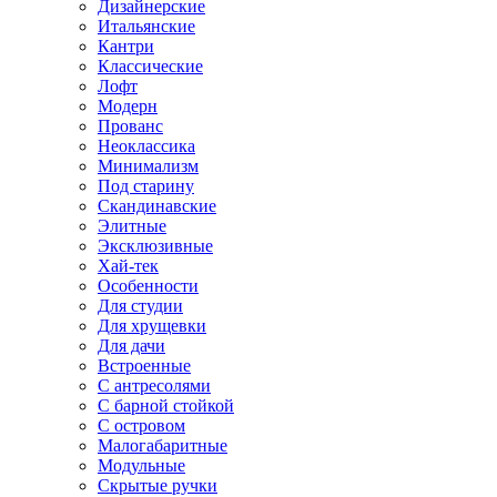
Дизайнерские
Итальянские
Кантри
Классические
Лофт
Модерн
Прованс
Неоклассика
Минимализм
Под старину
Скандинавские
Элитные
Эксклюзивные
Хай-тек
Особенности
Для студии
Для хрущевки
Для дачи
Встроенные
С антресолями
С барной стойкой
С островом
Малогабаритные
Модульные
Скрытые ручки