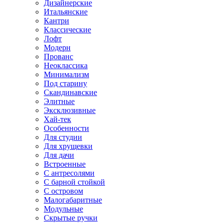
Дизайнерские
Итальянские
Кантри
Классические
Лофт
Модерн
Прованс
Неоклассика
Минимализм
Под старину
Скандинавские
Элитные
Эксклюзивные
Хай-тек
Особенности
Для студии
Для хрущевки
Для дачи
Встроенные
С антресолями
С барной стойкой
С островом
Малогабаритные
Модульные
Скрытые ручки